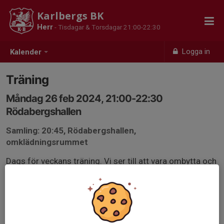
Karlbergs BK
Herr
- Tisdagar & Torsdagar 21:00-22:30
Logga in
Kalender
Träning
Måndag 26 feb 2024, 21:00-22:30
Rödabergshallen
Samling: 20:45, Rödabergshallen,
omklädningsrummet
Dags för veckans träning. Vi ser till att vara ombytta och
klara i tid och svarar på kallelsen så vi vet hur många
som kommer.
Svara på kallelsen innan söndag, kan ni inte delta efter
att kallelsen är stängd meddelar ni Elias.