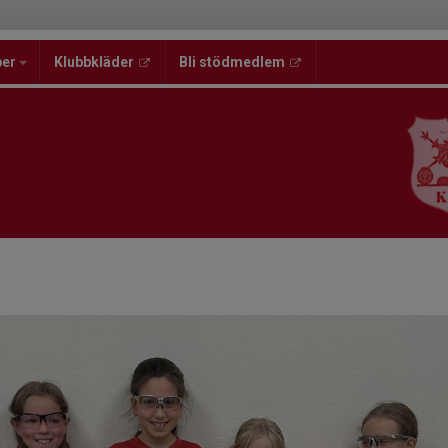
per
Klubbkläder
Bli stödmedlem