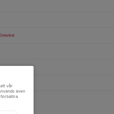
Österlind
att vår
 används även
 förbättra