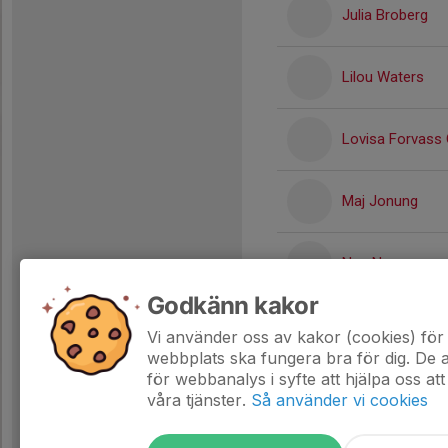
Julia Broberg
Lilou Waters
Lovisa Forvass 
Maj Jonung
Nea Nygren
Godkänn kakor
Tuva Ejrup
Vi använder oss av kakor (cookies) för 
webbplats ska fungera bra för dig. De
för webbanalys i syfte att hjälpa oss att
våra tjänster.
Så använder vi cookies