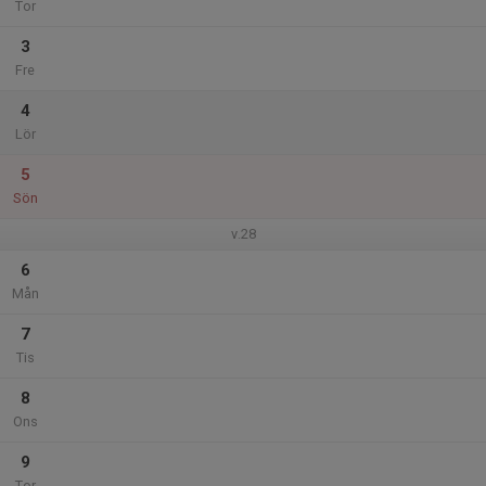
Tor
3
Fre
4
Lör
5
Sön
v.28
6
Mån
7
Tis
8
Ons
9
Tor