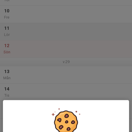
10
Fre
11
Lör
12
Sön
v.29
13
Mån
14
Tis
15
Ons
16
Tor