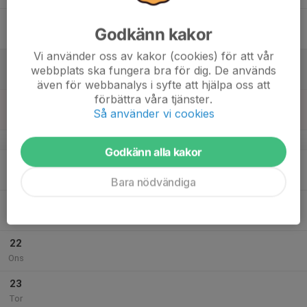
17
Godkänn kakor
Fre
Vi använder oss av kakor (cookies) för att vår
18
webbplats ska fungera bra för dig. De används
Lör
även för webbanalys i syfte att hjälpa oss att
förbättra våra tjänster.
19
Så använder vi cookies
Sön
v.30
Godkänn alla kakor
20
Mån
Bara nödvändiga
21
Tis
22
Ons
23
Tor