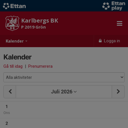
Karlbergs BK
P 2019 Grön
Logga in
Kalender
Kalender
Gå till idag
|
Prenumerera
Juli 2026
1
Ons
2