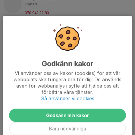
Tränare
070-942 22 80
jesper.olsson@gmail.com
Salla Lonka
Tränare
073-885 70 51
salla.salokangas@gmail.com
Godkänn kakor
Regina Julius
Kassör
Vi använder oss av kakor (cookies) för att vår
070-616 52 08
webbplats ska fungera bra för dig. De används
rjulius76@gmail.com
även för webbanalys i syfte att hjälpa oss att
förbättra våra tjänster.
Jenny Nyholm
Så använder vi cookies
Lagledare
072-584 97 70
Godkänn alla kakor
nyholmjenny@gmail.com
Bara nödvändiga