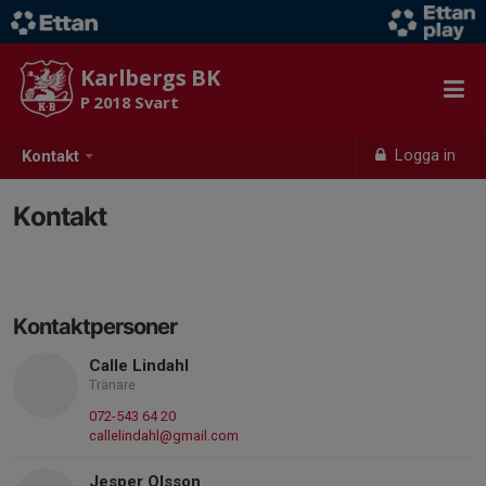
Karlbergs BK
P 2018 Svart
Logga in
Kontakt
Kontakt
Kontaktpersoner
Calle Lindahl
Tränare
072-543 64 20
callelindahl@gmail.com
Jesper Olsson