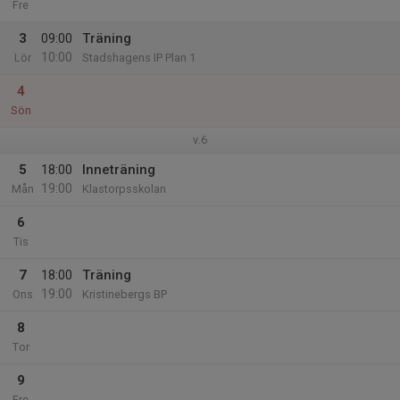
Fre
3
09:00
Träning
10:00
Lör
Stadshagens IP Plan 1
4
Sön
v.6
5
18:00
Inneträning
19:00
Mån
Klastorpsskolan
6
Tis
7
18:00
Träning
19:00
Ons
Kristinebergs BP
8
Tor
9
Fre