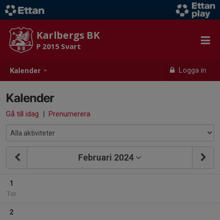
Karlbergs BK
P 2015 Svart
Logga in
Kalender
Kalender
Gå till idag
|
Prenumerera
Februari 2024
1
Tor
2