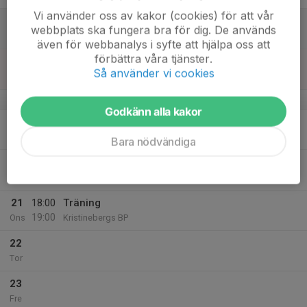
Vi använder oss av kakor (cookies) för att vår
17
14:35
VASALUND FEBRUARI CUPEN 2024
webbplats ska fungera bra för dig. De används
17:55
Lör
Kungsängen Hallen
även för webbanalys i syfte att hjälpa oss att
förbättra våra tjänster.
18
Så använder vi cookies
Sön
v.8
Godkänn alla kakor
19
18:00
Inneträning
19:00
Mån
Klastorpsskolan
Bara nödvändiga
20
Tis
21
18:00
Träning
19:00
Ons
Kristinebergs BP
22
Tor
23
Fre