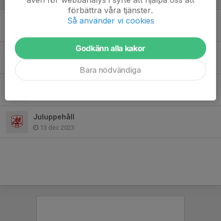
förbättra våra tjänster.
Så använder vi cookies
5v5 Spring Cup Söndag 14 april
5 mar 2024
Godkänn alla kakor
Ingen träning under sportlovet
16 feb 2024
Bara nödvändiga
Match på träningen söndag 11 feb. OBS kl 17.
4 feb 2024
Juluppehåll
13 dec 2023