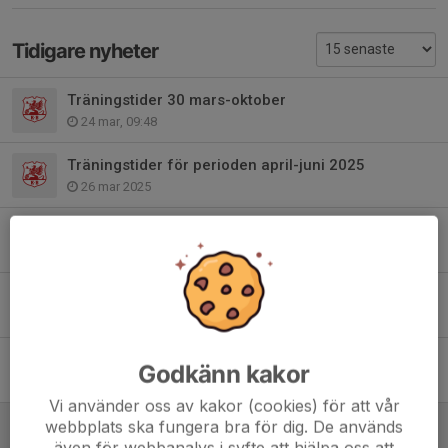
Tidigare nyheter
Träningstider 30 mars-oktober
24 mar, 09:48
Träningstider för perioden april-juni 2025
26 mar 2025
Träningstider för perioden januari-mars 2025
1 nov 2024
Höst5:an HAPPY BOSS CUP
1 sep 2024
Utomhussäsongen har startat
Godkänn kakor
3 apr 2024
Vi använder oss av kakor (cookies) för att vår
Matchschema
webbplats ska fungera bra för dig. De används
även för webbanalys i syfte att hjälpa oss att
3 apr 2024