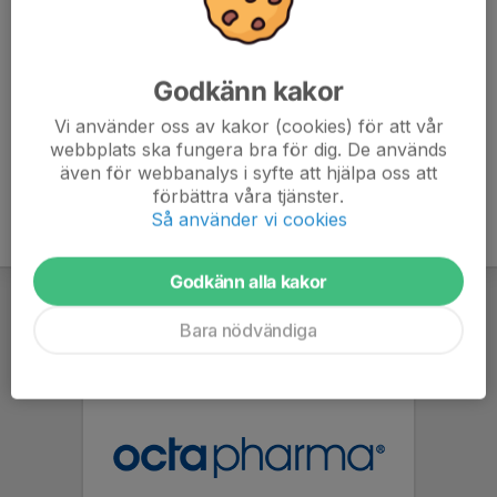
Kläder efter väder, klä er varmt om väderleken kräver
det. Fingervantar/fingerhandskar på händerna.
Ombytta och klara vid samling. Glöm ej boll!
Godkänn kakor
Vi använder oss av kakor (cookies) för att vår
webbplats ska fungera bra för dig. De används
även för webbanalys i syfte att hjälpa oss att
förbättra våra tjänster.
Så använder vi cookies
Godkänn alla kakor
Bara nödvändiga