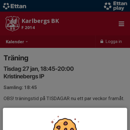
Karlbergs BK
F 2014
Logga in
Kalender
Träning
Tisdag 27 jan, 18:45-20:00
Kristinebergs IP
Samling: 18:45
OBS! träningstid på TISDAGAR nu ett par veckor framåt.
Snösäker träningstid på Kristinebergs IP (alltså stora
Krillan). Snöröjd och uppvärmd träningsyta