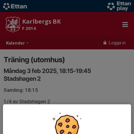
Karlbergs BK
F 2014
Logga in
Kalender
Träning (utomhus)
Måndag 3 feb 2025, 18:15-19:45
Stadshagen 2
Samling: 18:15
1/4 av Stadshagen 2
Planen snöröjs ej så fotbollsträning kan med kort varsel
ställas in eller ändras till fysträning
Ha koll i WhatsApp och här i kalendern