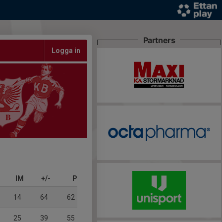
Partners
Logga in
IM
+/-
P
14
64
62
25
39
55