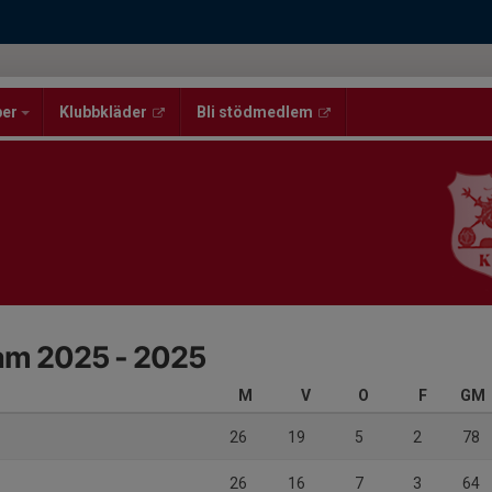
per
Klubbkläder
Bli stödmedlem
dam 2025 - 2025
M
V
O
F
GM
26
19
5
2
78
26
16
7
3
64