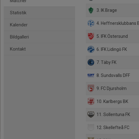
Matcher
3. IK Brage
Statistik
4. Heffnersklubbans 
Kalender
5. IFK Östersund
Bildgalleri
Kontakt
6. IFK Lidingö FK
7. Täby FK
8. Sundsvalls DFF
9. FC Djursholm
10. Karlbergs BK
11. Sollentuna FK
12. Skellefteå FC