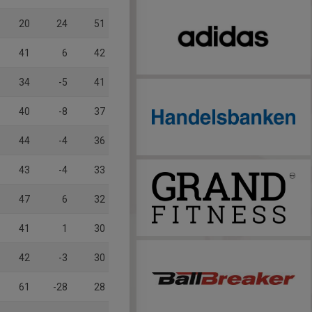
20
24
51
41
6
42
34
-5
41
40
-8
37
44
-4
36
43
-4
33
47
6
32
41
1
30
42
-3
30
61
-28
28