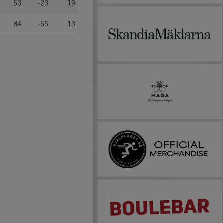
53
-23
19
84
-65
13