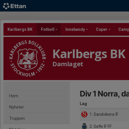
Karlbergs BK
Fotboll
Innebandy
Cuper
Cam
Karlbergs BK
Damlaget
Div 1 Norra, 
Hem
Lag
Nyheter
1. Sandvikens IF
Truppen
2. Gefle IF FF