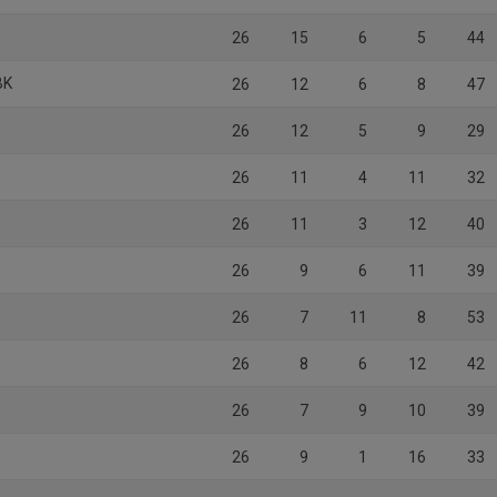
26
15
6
5
44
BK
26
12
6
8
47
26
12
5
9
29
26
11
4
11
32
26
11
3
12
40
26
9
6
11
39
26
7
11
8
53
26
8
6
12
42
26
7
9
10
39
26
9
1
16
33