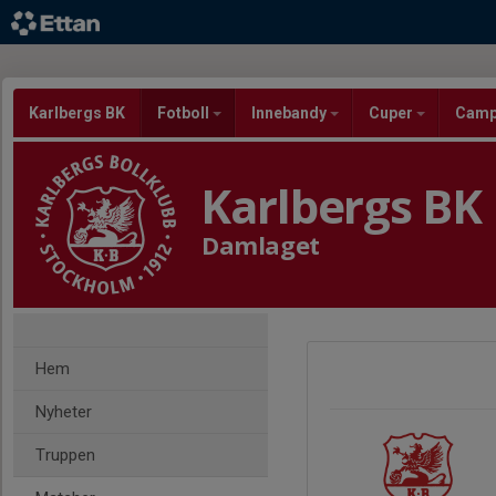
Karlbergs BK
Fotboll
Innebandy
Cuper
Cam
Karlbergs BK
Damlaget
Hem
Nyheter
Truppen