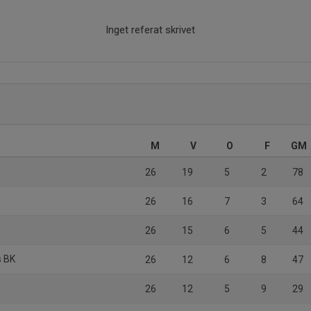
Inget referat skrivet
M
V
O
F
GM
26
19
5
2
78
26
16
7
3
64
26
15
6
5
44
s BK
26
12
6
8
47
26
12
5
9
29