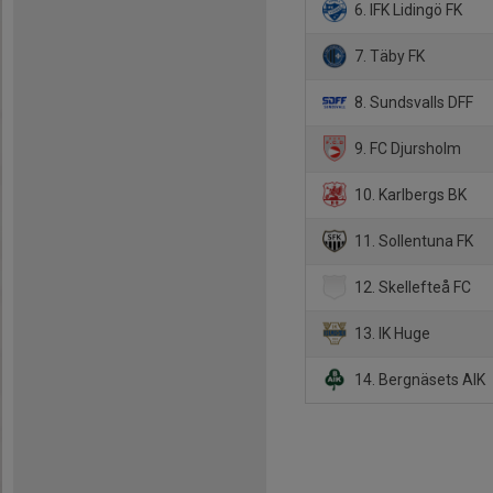
6. IFK Lidingö FK
7. Täby FK
8. Sundsvalls DFF
9. FC Djursholm
10. Karlbergs BK
11. Sollentuna FK
12. Skellefteå FC
13. IK Huge
14. Bergnäsets AIK