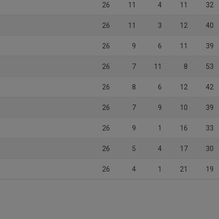
26
11
4
11
32
26
11
3
12
40
26
9
6
11
39
26
7
11
8
53
26
8
6
12
42
26
7
9
10
39
26
9
1
16
33
26
5
4
17
30
26
4
1
21
19