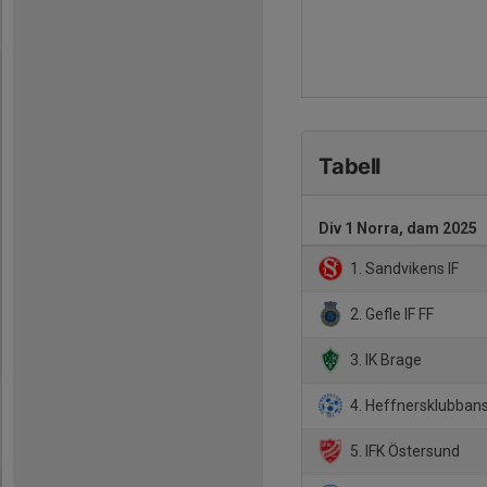
Tabell
Div 1 Norra, dam 2025
1. Sandvikens IF
2. Gefle IF FF
3. IK Brage
4. Heffnersklubban
5. IFK Östersund