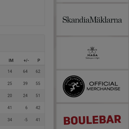
IM
+/-
P
14
64
62
25
39
55
20
24
51
41
6
42
34
-5
41