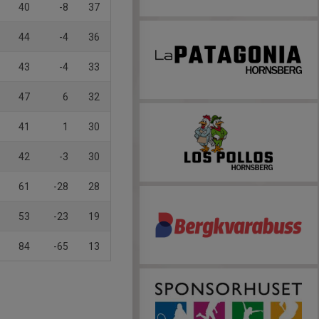
40
-8
37
44
-4
36
43
-4
33
47
6
32
41
1
30
42
-3
30
61
-28
28
53
-23
19
84
-65
13