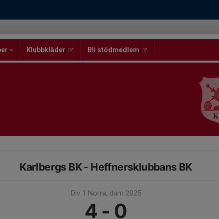
per
Klubbkläder
Bli stödmedlem
Karlbergs BK - Heffnersklubbans BK
Div 1 Norra, dam 2025
4 - 0