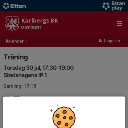
Karlbergs BK
Damlaget
Logga in
Kalender
Träning
Torsdag 30 jul, 17:30-19:00
Stadshagens IP 1
Samling: 17:15