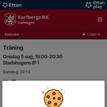
Karlbergs BK
Damlaget
Logga in
Kalender
Träning
Onsdag 5 aug, 19:00-20:30
Stadshagens IP 1
Samling: 18:15