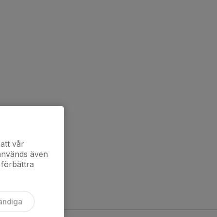
att vår
 används även
 förbättra
ändiga