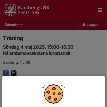
Karlbergs BK
P 2015 IB Vit
Logga in
Kalender
Träning
Söndag 4 maj 2025, 15:00-16:30
Rålambshovsskolans idrottshall
Samling: 15:00