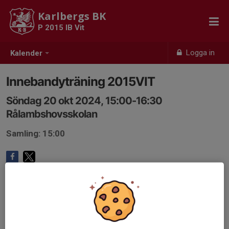
Karlbergs BK
P 2015 IB Vit
Logga in
Kalender
Innebandyträning 2015VIT
Söndag 20 okt 2024, 15:00-16:30
Rålambshovsskolan
Samling: 15:00