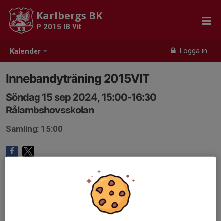
Karlbergs BK
P 2015 IB Vit
Logga in
Kalender
Innebandyträning 2015VIT
Söndag 15 sep 2024, 15:00-16:30
Rålambshovsskolan
Samling: 15:00