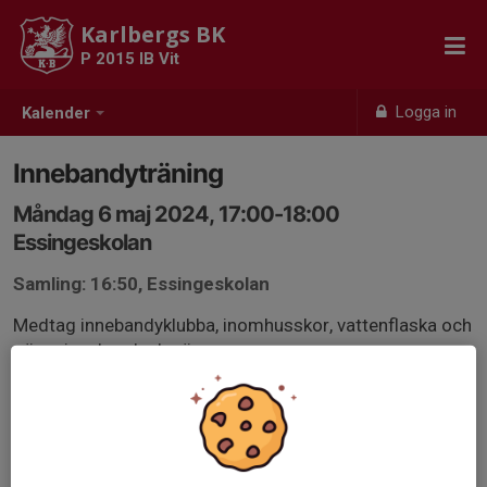
Karlbergs BK
P 2015 IB Vit
Logga in
Kalender
Innebandyträning
Måndag 6 maj 2024, 17:00-18:00
Essingeskolan
Samling: 16:50, Essingeskolan
Medtag innebandyklubba, inomhusskor, vattenflaska och
gärna innebandyglasögon.