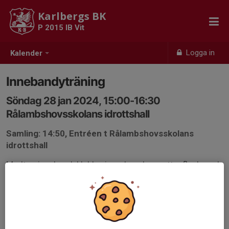
Karlbergs BK
P 2015 IB Vit
Logga in
Kalender
Innebandyträning
Söndag 28 jan 2024, 15:00-16:30
Rålambshovsskolans idrottshall
Samling: 14:50, Entréen t Rålambshovsskolans
idrottshall
Medtag innebandyklubba, inomhusskor, vattenflaska och
gärna innebandyglasögon.