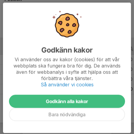
Ålder
12 år
Godkänn kakor
ALLA SERIER
ALLA ÅR
Vi använder oss av kakor (cookies) för att vår
Säsongen 25/26
14
0
0
webbplats ska fungera bra för dig. De används
Säsongen 24/25
16
0
0
även för webbanalys i syfte att hjälpa oss att
förbättra våra tjänster.
Säsongen 23/24
16
0
0
Så använder vi cookies
Totalt
46
0
0
Godkänn alla kakor
Bara nödvändiga