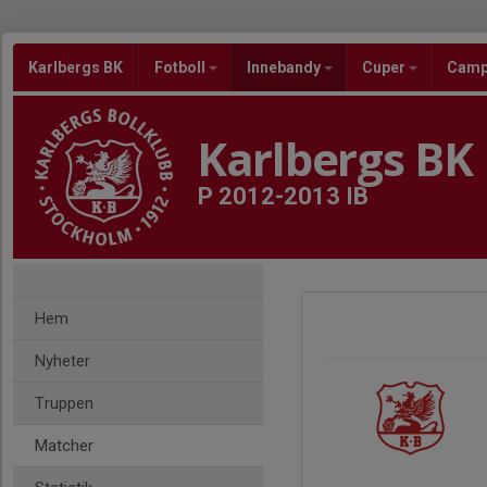
Karlbergs BK
Fotboll
Innebandy
Cuper
Cam
Karlbergs BK
P 2012-2013 IB
Hem
Nyheter
Truppen
Matcher