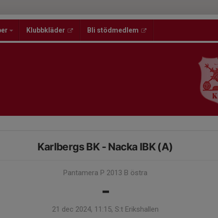
per
Klubbkläder
Bli stödmedlem
Karlbergs BK - Nacka IBK (A)
Pantamera P 2013 B östra
-
21 dec 2024, 11:15, S:t Erikshallen