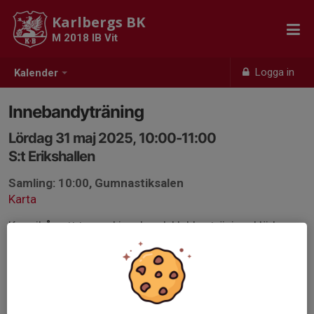
Karlbergs BK
M 2018 IB Vit
Logga in
Kalender
Innebandyträning
Lördag 31 maj 2025, 10:00-11:00
S:t Erikshallen
Samling: 10:00, Gumnastiksalen
Karta
Kom ihåg att ta med innebandyklubba, träningskläder
och innebandyglasögon.