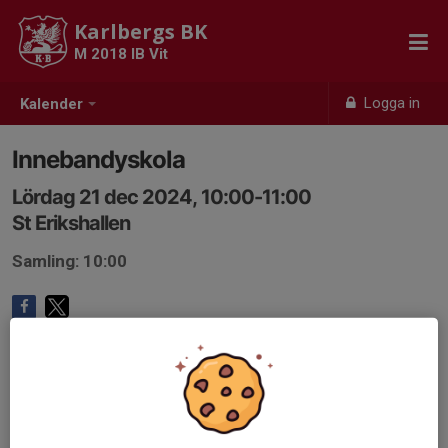
Karlbergs BK
M 2018 IB Vit
Logga in
Kalender
Innebandyskola
Lördag 21 dec 2024, 10:00-11:00
St Erikshallen
Samling: 10:00