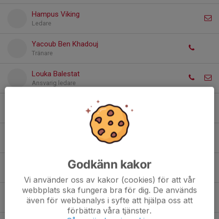
Hampus Viking
Ledare
Yacoub Ben Khadouj
Tränare
Louka Balestat
Ansvarig ledare
Haben Senay
Ledare
Buya Mbye
Ledare
Godkänn kakor
Jonathan Mambo
Ledare
Vi använder oss av kakor (cookies) för att vår
webbplats ska fungera bra för dig. De används
Adham Ahmed Ali
även för webbanalys i syfte att hjälpa oss att
Ledare
förbättra våra tjänster.