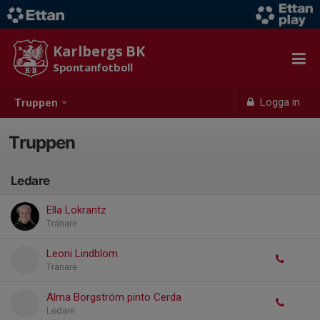
Karlbergs BK
Spontanfotboll
Logga in
Truppen
Truppen
Ledare
Ella Lokrantz
Tränare
Leoni Lindblom
Tränare
Alma Borgström pinto Cerda
Ledare