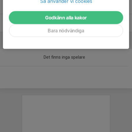
Så använder vi cookies
Adhanom Okbaldet Bokre
Ledare
Godkänn alla kakor
Ndip Mbeng
Ledare
Bara nödvändiga
Spelare
Det finns inga spelare