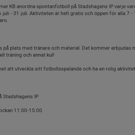
r KB anordna spontanfotboll på Stadshagens IP varje var
uli - 31 juli. Aktiviteten är helt gratis och öppen för alla 7 -
aro.
as på plats med tränare och material. Det kommer erbjudas 
ell träning och annat kul!
t att utveckla sitt fotbollsspelande och ha en rolig aktivite
å Stadshagens IP
lockan 11:00-15:00