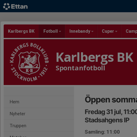
Karlbergs BK
Fotboll
Innebandy
Cuper
Cam
Karlbergs BK
Spontanfotboll
Öppen sommar
Hem
Fredag 31 jul, 11:
Nyheter
Stadsahgens IP
Truppen
Samling: 11:00