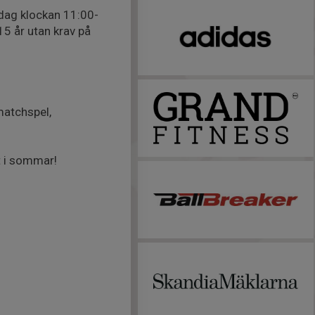
dag klockan 11:00-
 15 år utan krav på
matchspel,
t i sommar!