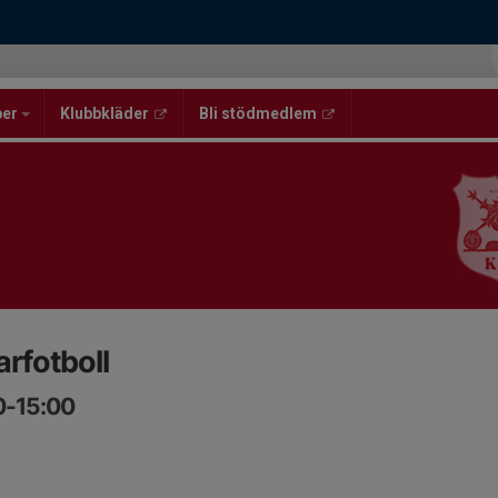
per
Klubbkläder
Bli stödmedlem
fotboll
00-15:00