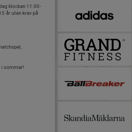
dag klockan 11:00-
 15 år utan krav på
matchspel,
t i sommar!