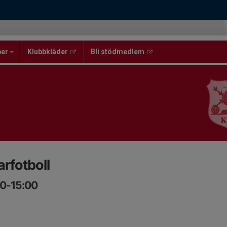
per
Klubbkläder
Bli stödmedlem
fotboll
00-15:00