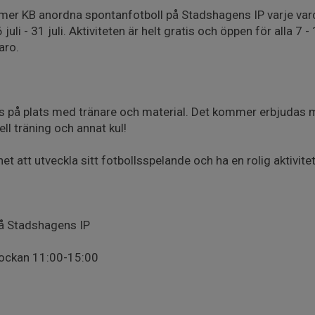
r KB anordna spontanfotboll på Stadshagens IP varje var
uli - 31 juli. Aktiviteten är helt gratis och öppen för alla 7 -
aro.
as på plats med tränare och material. Det kommer erbjudas 
ell träning och annat kul!
t att utveckla sitt fotbollsspelande och ha en rolig aktivite
å Stadshagens IP
lockan 11:00-15:00