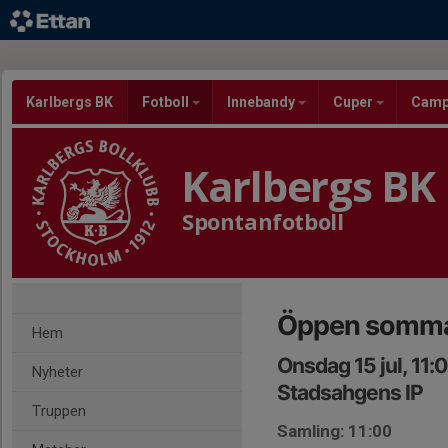
Karlbergs BK
Fotboll
Innebandy
Cuper
Cam
Karlbergs BK
Spontanfotboll
Öppen sommar
Hem
Onsdag 15 jul, 11:
Nyheter
Stadsahgens IP
Truppen
Samling: 11:00