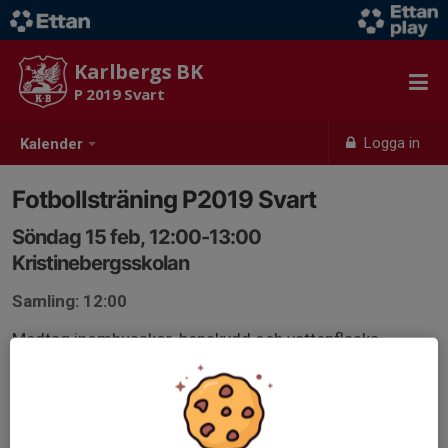
Karlbergs BK
P 2019 Svart
Logga in
Kalender
Fotbollsträning P2019 Svart
Söndag 15 feb, 12:00-13:00
Kristinebergsskolan
Samling: 12:00
Medtag inomhusskor, benskydd och vattenflaska.
Tofs/hårband rekommenderas till de med långt hår!