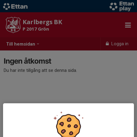
Karlbergs BK
P 2017 Grön
Logga in
Till hemsidan
Ingen åtkomst
Du har inte tillgång att se denna sida.