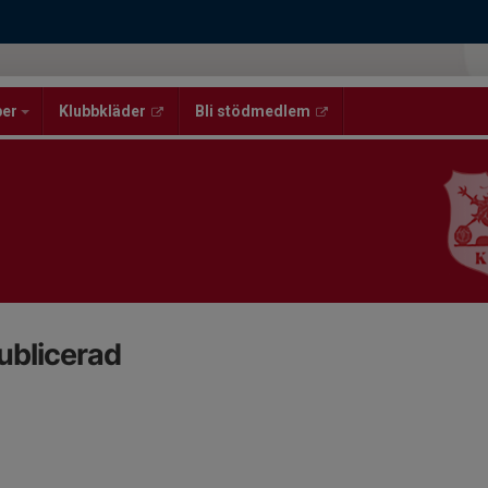
per
Klubbkläder
Bli stödmedlem
ublicerad