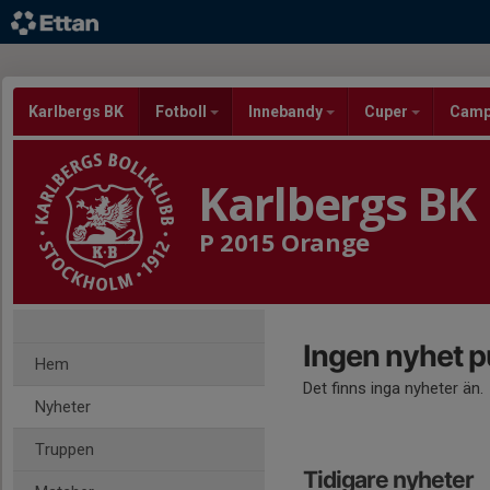
Karlbergs BK
Fotboll
Innebandy
Cuper
Cam
Karlbergs BK
P 2015 Orange
Ingen nyhet p
Hem
Det finns inga nyheter än.
Nyheter
Truppen
Tidigare nyheter