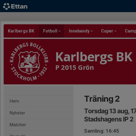
Karlbergs BK
Fotboll
Innebandy
Cuper
Cam
Karlbergs BK
P 2015 Grön
Träning 2
Hem
Torsdag 13 aug, 1
Nyheter
Stadshagens IP 2
Matcher
Samling: 16:45