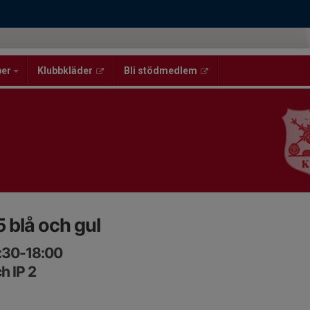
per
Klubbkläder
Bli stödmedlem
 blå och gul
:30-18:00
h IP 2