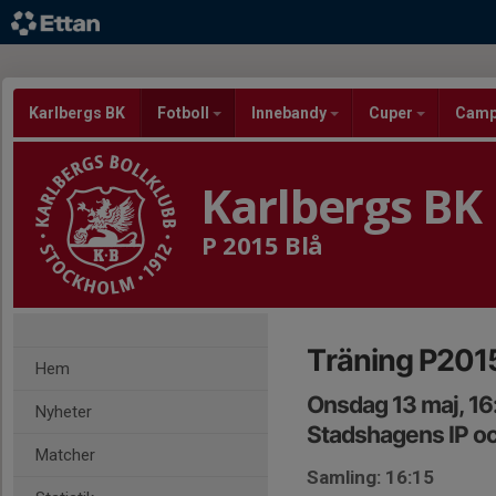
Karlbergs BK
Fotboll
Innebandy
Cuper
Cam
Karlbergs BK
P 2015 Blå
Träning P2015
Hem
Onsdag 13 maj, 16
Nyheter
Stadshagens IP oc
Matcher
Samling: 16:15