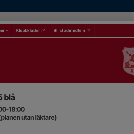
per
Klubbkläder
Bli stödmedlem
 blå
:00-18:00
planen utan läktare)