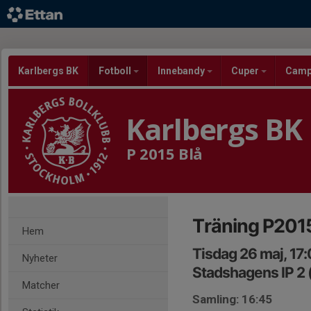
Karlbergs BK
Fotboll
Innebandy
Cuper
Cam
Karlbergs BK
P 2015 Blå
Träning P2015
Hem
Tisdag 26 maj, 17
Nyheter
Stadshagens IP 2 (
Matcher
Samling: 16:45