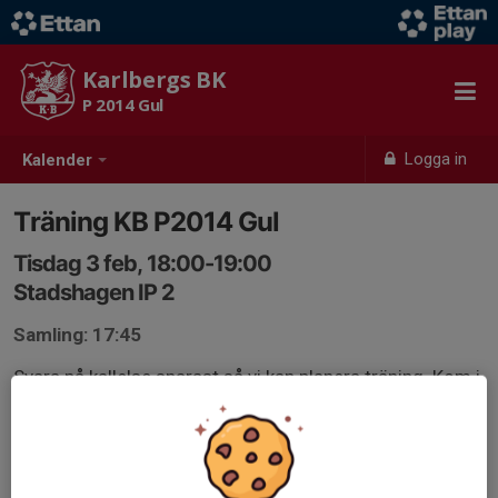
Karlbergs BK
P 2014 Gul
Logga in
Kalender
Träning KB P2014 Gul
Tisdag 3 feb, 18:00-19:00
Stadshagen IP 2
Samling: 17:45
Svara på kallelse snarast så vi kan planera träning. Kom i
tid med rätt utrustning, inkl boll. Uppvärmning sker innan
träningstid.