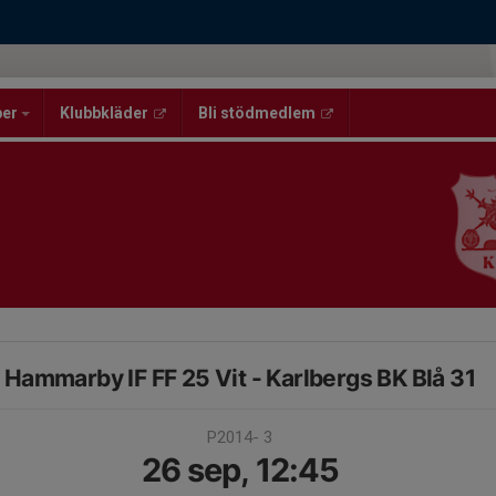
per
Klubbkläder
Bli stödmedlem
Hammarby IF FF 25 Vit - Karlbergs BK Blå 31
P2014- 3
26 sep, 12:45