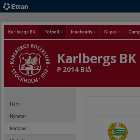
Karlbergs BK
Fotboll
Innebandy
Cuper
Cam
Karlbergs BK
P 2014 Blå
Hem
Nyheter
Matcher