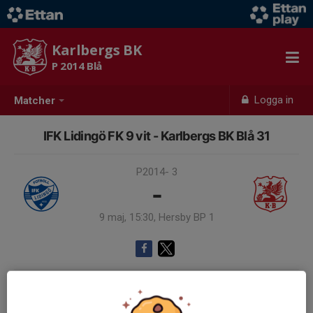
Karlbergs BK
P 2014 Blå
Logga in
Matcher
IFK Lidingö FK 9 vit - Karlbergs BK Blå 31
P2014- 3
-
9 maj, 15:30, Hersby BP 1
Samling 15:00
Endast kallade kunde anmäla sig till aktiviteten. 19 personer var kallade.