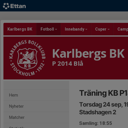
Karlbergs BK
Fotboll
Innebandy
Cuper
Cam
Karlbergs BK
P 2014 Blå
Träning KB P1
Hem
Torsdag 24 sep, 
Nyheter
Stadshagen 2
Matcher
Samling: 18:55