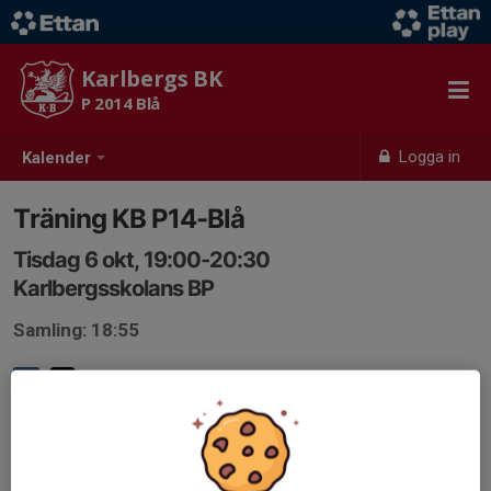
Karlbergs BK
P 2014 Blå
Logga in
Kalender
Träning KB P14-Blå
Tisdag 6 okt, 19:00-20:30
Karlbergsskolans BP
Samling: 18:55
Anmälan är öppen för lagets medlemmar.
Logga in här