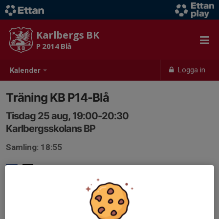
Karlbergs BK
P 2014 Blå
Logga in
Kalender
Träning KB P14-Blå
Tisdag 25 aug, 19:00-20:30
Karlbergsskolans BP
Samling: 18:55
Anmälan är öppen för lagets medlemmar.
Logga in här