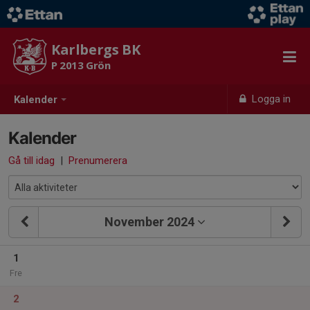
Karlbergs BK
P 2013 Grön
Logga in
Kalender
Kalender
Gå till idag
|
Prenumerera
November 2024
1
Fre
2