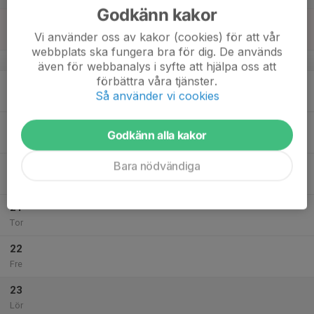
Godkänn kakor
17
Vi använder oss av kakor (cookies) för att vår
Sön
webbplats ska fungera bra för dig. De används
v.47
även för webbanalys i syfte att hjälpa oss att
förbättra våra tjänster.
18
Så använder vi cookies
Mån
19
18:00
Tisdagsträning
Godkänn alla kakor
19:00
Tis
Kristinebergs IP
Bara nödvändiga
20
Ons
21
Tor
22
Fre
23
Lör