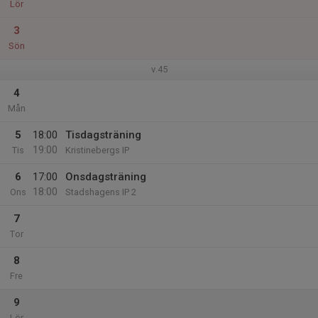
Lör
3
Sön
v.45
4
Mån
5
18:00
Tisdagsträning
19:00
Tis
Kristinebergs IP
6
17:00
Onsdagsträning
18:00
Ons
Stadshagens IP 2
7
Tor
8
Fre
9
Lör