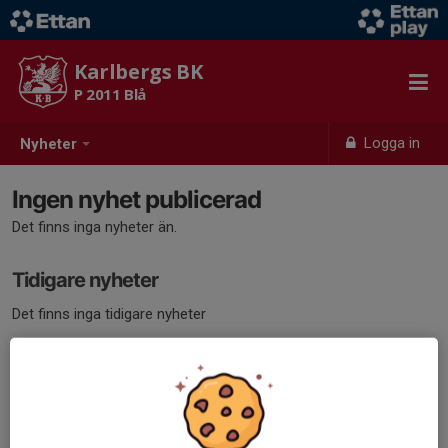
Karlbergs BK
P 2011 Blå
Logga in
Nyheter
Ingen nyhet publicerad
Det finns inga nyheter än.
Tidigare nyheter
Det finns inga tidigare nyheter