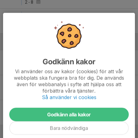
2
-
8
Lör 14
Karlbergs BK - Stocksunds IF 1
16:30
Stadshagens IP 2
9
-
3
Augusti
Lör 16
Stocksunds IF 1 - Karlbergs BK
Godkänn kakor
18:00
Stockhagens IP 1
8
-
5
Vi använder oss av kakor (cookies) för att vår
webbplats ska fungera bra för dig. De används
Sön 24
Karlbergs BK - Sollentuna FK Öst 3
även för webbanalys i syfte att hjälpa oss att
14:00
Stadshagens IP 2
förbättra våra tjänster.
8
-
8
Så använder vi cookies
Sön 31
Essinge IK Gul - Karlbergs BK
13:45
Essinge IP 1
Godkänn alla kakor
5
-
5
Bara nödvändiga
September