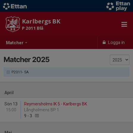
Karlbergs BK
P 2011 Blå
Logga in
Matcher
Matcher 2025
P2011- 5A
April
Sön 13
Reymersholms IK 5 - Karlbergs BK
15:00
Långholmens BP 1
9
-
3
Maj