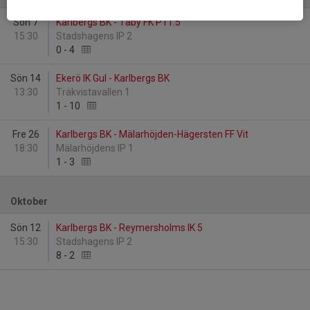
Sön 7
Karlbergs BK - Täby FK P11:5
15:30
Stadshagens IP 2
0
-
4
Sön 14
Ekerö IK Gul - Karlbergs BK
13:30
Träkvistavallen 1
1
-
10
Fre 26
Karlbergs BK - Mälarhöjden-Hägersten FF Vit
18:30
Mälarhöjdens IP 1
1
-
3
Oktober
Sön 12
Karlbergs BK - Reymersholms IK 5
15:30
Stadshagens IP 2
8
-
2