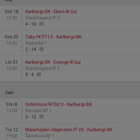
Sön 18
Karlbergs BK - Ekerö IK Gul
15:30
Stadshagens IP 2
4
-
10
Sön 25
Täby FK P11:5 - Karlbergs BK
14:30
Näsbydal 1
2
-
14
Lör 31
Karlbergs BK - Essinge IK Gul
15:00
Stadshagens IP 2
9
-
4
Juni
Sön 8
Sollentuna FK Öst 3 - Karlbergs BK
13:00
Kärrdals BP 1
0
-
12
Tor 12
Mälarhöjden-Hägersten FF Vit - Karlbergs BK
19:00
Åkeshovs BP 1