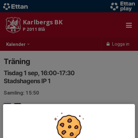
Karlbergs BK
P 2011 Blå
Logga in
Kalender
Träning
Tisdag 1 sep, 16:00-17:30
Stadshagens IP 1
Samling: 15:50