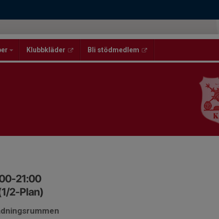
per
Klubbkläder
Bli stödmedlem
:00-21:00
(1/2-Plan)
lädningsrummen