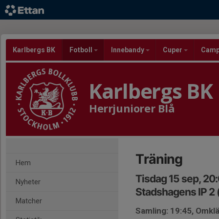
Karlbergs BK
Fotboll
Innebandy
Cuper
Cam
Karlbergs BK
Herrjuniorer Blå
Träning
Hem
Tisdag 15 sep, 20
Nyheter
Stadshagens IP 2 
Matcher
Samling: 19:45, Omk