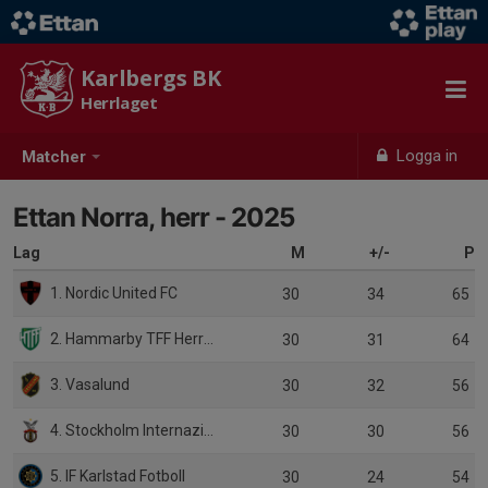
Karlbergs BK
Herrlaget
Logga in
Matcher
Ettan Norra, herr - 2025
Lag
M
+/-
P
1. Nordic United FC
30
34
65
2. Hammarby TFF Herrfotboll
30
31
64
3. Vasalund
30
32
56
4. Stockholm Internazionale
30
30
56
5. IF Karlstad Fotboll
30
24
54