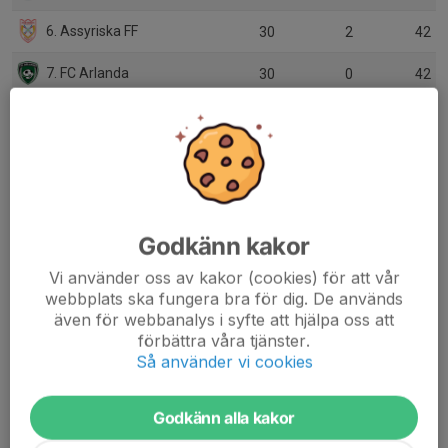
6. Assyriska FF
30
2
42
7. FC Arlanda
30
0
42
8. Athletic Eskilstuna
30
-12
41
9. Karlbergs BK
30
1
39
10. Sollentuna FK
30
-13
39
Godkänn kakor
11. Enköpings SK FK
30
-7
36
Vi använder oss av kakor (cookies) för att vår
12. IFK Stocksund
30
-27
35
webbplats ska fungera bra för dig. De används
även för webbanalys i syfte att hjälpa oss att
13. Gefle IF FF
30
-9
33
förbättra våra tjänster.
Så använder vi cookies
14. IFK Haninge
30
-16
32
15. Örebro Syrianska IF
30
-30
26
Godkänn alla kakor