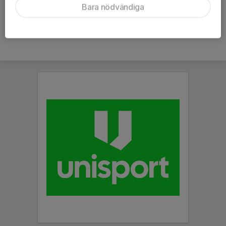
16. Team TG FF
30
-40
12
Bara nödvändiga