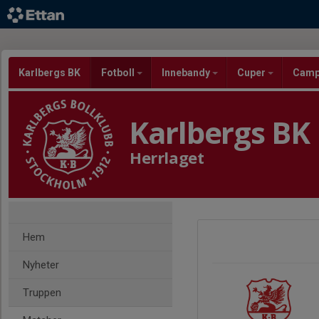
Karlbergs BK
Fotboll
Innebandy
Cuper
Cam
Karlbergs BK
Herrlaget
Hem
Nyheter
Truppen