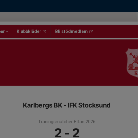
per
Klubbkläder
Bli stödmedlem
Karlbergs BK - IFK Stocksund
Träningsmatcher Ettan 2026
2 - 2