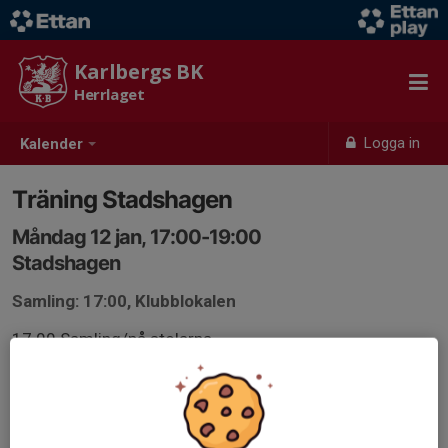
Karlbergs BK
Herrlaget
Logga in
Kalender
Träning Stadshagen
Måndag 12 jan, 17:00-19:00
Stadshagen
Samling: 17:00, Klubblokalen
17.00 Samling/på stolarna
18.00 -19.00 Konstgräset