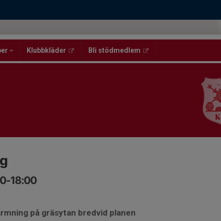
per
Klubbkläder
Bli stödmedlem
ng
00-18:00
ärmning på gräsytan bredvid planen