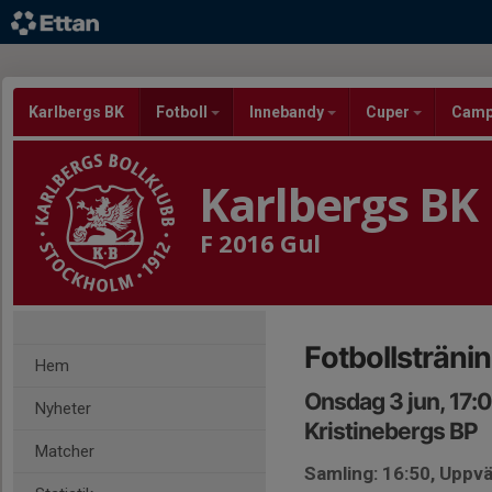
Karlbergs BK
Fotboll
Innebandy
Cuper
Cam
Karlbergs BK
F 2016 Gul
Fotbollsträni
Hem
Onsdag 3 jun, 17:
Nyheter
Kristinebergs BP
Matcher
Samling: 16:50, Uppv