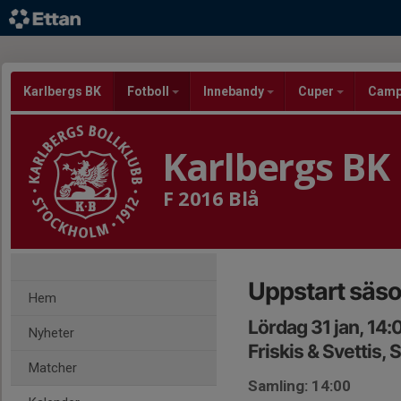
Karlbergs BK
Fotboll
Innebandy
Cuper
Cam
Karlbergs BK
F 2016 Blå
Uppstart säs
Hem
Lördag 31 jan, 14
Nyheter
Friskis & Svettis, 
Matcher
Samling: 14:00