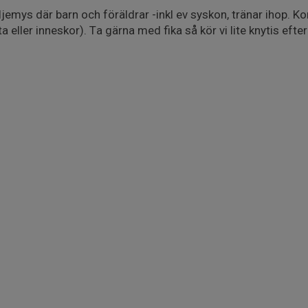
ljemys där barn och föräldrar -inkl ev syskon, tränar ihop. K
 eller inneskor). Ta gärna med fika så kör vi lite knytis eft