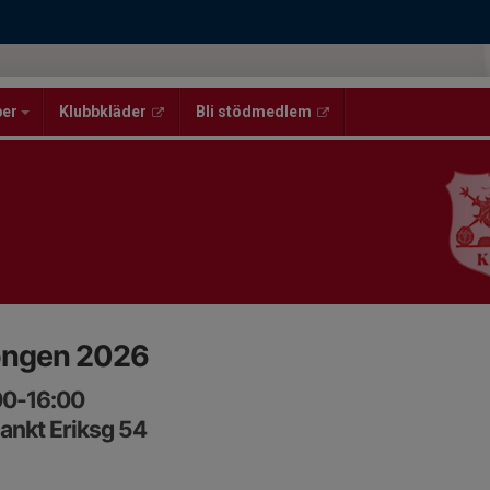
per
Klubbkläder
Bli stödmedlem
ongen 2026
:00-16:00
Sankt Eriksg 54