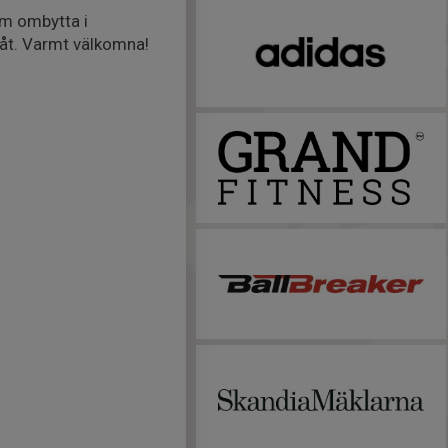
om ombytta i
eråt. Varmt välkomna!