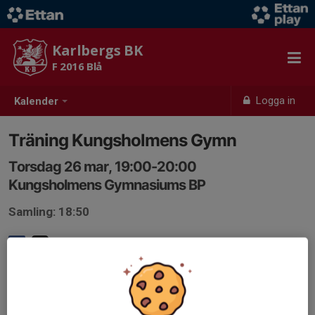
Karlbergs BK
F 2016 Blå
Logga in
Kalender
Träning Kungsholmens Gymn
Torsdag 26 mar, 19:00-20:00
Kungsholmens Gymnasiums BP
Samling: 18:50