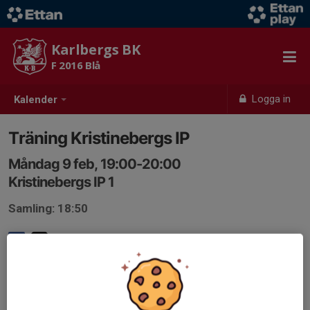
Karlbergs BK
F 2016 Blå
Logga in
Kalender
Träning Kristinebergs IP
Måndag 9 feb, 19:00-20:00
Kristinebergs IP 1
Samling: 18:50