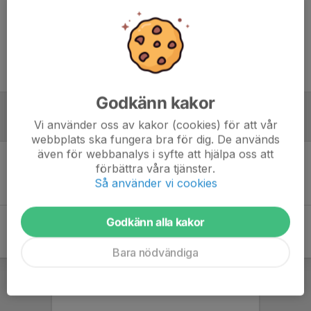
Logga in här
(Karta)
Träningsmatch mot Norrtulls SK F15 Vit på Haga BP vid Wennergren
Center.
NSK har hela planen bokad, så ambitionen är att kunna spela 2
träningsmatcher parallellt.
Godkänn kakor
Vi använder oss av kakor (cookies) för att vår
Referat
webbplats ska fungera bra för dig. De används
även för webbanalys i syfte att hjälpa oss att
förbättra våra tjänster.
Inget referat skrivet
Så använder vi cookies
Godkänn alla kakor
Bara nödvändiga